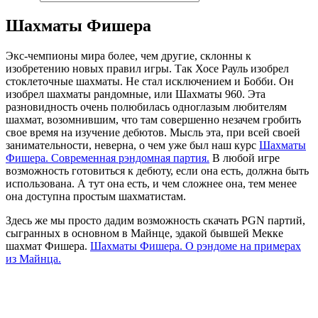
Шахматы Фишера
Экс-чемпионы мира более, чем другие, склонны к
изобретению новых правил игры. Так Хосе Рауль изобрел
стоклеточные шахматы. Не стал исключением и Бобби. Он
изобрел шахматы рандомные, или Шахматы 960. Эта
разновидность очень полюбилась одноглазым любителям
шахмат, возомнившим, что там совершенно незачем гробить
свое время на изучение дебютов. Мысль эта, при всей своей
занимательности, неверна, о чем уже был наш курс
Шахматы
Фишера. Современная рэндомная партия.
В любой игре
возможность готовиться к дебюту, если она есть, должна быть
использована. А тут она есть, и чем сложнее она, тем менее
она доступна простым шахматистам.
Здесь же мы просто дадим возможность скачать PGN партий,
сыгранных в основном в Майнце, эдакой бывшей Мекке
шахмат Фишера.
Шахматы Фишера. О рэндоме на примерах
из Майнца.