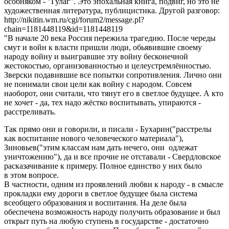
особняком - "Гулаг". Это эпохальная книга, подвиг, но это не
художественная литература, публицистика. Другой разговор:
http://nikitin.wm.ru/cgi/forum2/message.pl?
chain=1181448119&id=1181448119
"В начале 20 века Россия пережила трагедию. После череды
смут и войн к власти пришли люди, обьявившие своему
народу войну и выигравшие эту войну бесконечной
жестокостью, организованностью и целеустремлённостью.
Зверски подавившие все попытки сопротивления. Лично они
не понимали свои цели как войну с народом. Совсем
наоборот, они считали, что тянут его в светлое будущее. А кто
не хочет - да, тех надо жёстко воспитывать, упираются -
расстреливать.
Так прямо они и говорили, и писали - Бухарин("расстрелы
как воспитание нового человеческого материала"),
Зиновьев("этим классам нам дать нечего, они одлежат
уничтожению"), да и все прочие не отставали - Свердловское
расказачивание к примеру. Полное единство у них было
в этом вопросе.
В частности, одним из проявлений любви к народу - в смысле
прокладки ему дороги в светлое будущее была система
всеобщего образования и воспитания. На деле была
обеспечена возможность народу получить образование и был
открыт путь на любую ступень в государстве - достаточно