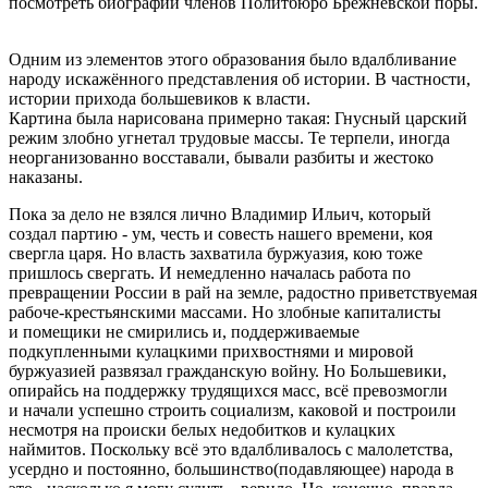
посмотреть биографии членов Политбюро Брежневской поры.
Одним из элементов этого образования было вдалбливание
народу искажённого представления об истории. В частности,
истории прихода большевиков к власти.
Картина была нарисована примерно такая: Гнусный царский
режим злобно угнетал трудовые массы. Те терпели, иногда
неорганизованно восставали, бывали разбиты и жестоко
наказаны.
Пока за дело не взялся лично Владимир Ильич, который
создал партию - ум, честь и совесть нашего времени, коя
свергла царя. Но власть захватила буржуазия, кою тоже
пришлось свергать. И немедленно началась работа по
превращении России в рай на земле, радостно приветствуемая
рабоче-крестьянскими массами. Но злобные капиталисты
и помещики не смирились и, поддерживаемые
подкупленными кулацкими прихвостнями и мировой
буржуазией развязал гражданскую войну. Но Большевики,
опирайсь на поддержку трудящихся масс, всё превозмогли
и начали успешно строить социализм, каковой и построили
несмотря на происки белых недобитков и кулацких
наймитов. Поскольку всё это вдалбливалось с малолетства,
уcердно и постоянно, большинство(подавляющее) народа в