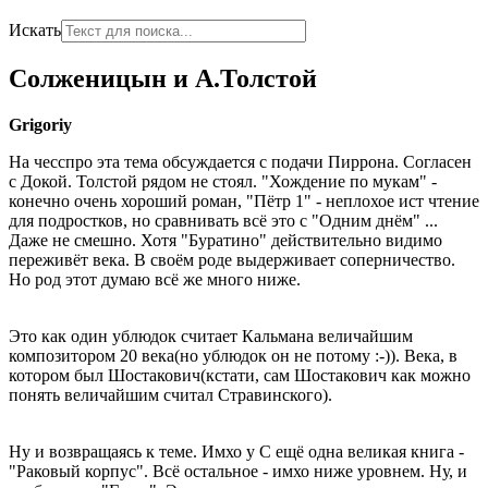
Искать
Солженицын и А.Толстой
Grigoriy
На чесспро эта тема обсуждается с подачи Пиррона. Согласен
с Докой. Толстой рядом не стоял. "Хождение по мукам" -
конечно очень хороший роман, "Пётр 1" - неплохое ист чтение
для подростков, но сравнивать всё это с "Одним днём" ...
Даже не смешно. Хотя "Буратино" действительно видимо
переживёт века. В своём роде выдерживает соперничество.
Но род этот думаю всё же много ниже.
Это как один ублюдок считает Кальмана величайшим
композитором 20 века(но ублюдок он не потому :-)). Века, в
котором был Шостакович(кстати, сам Шостакович как можно
понять величайшим считал Стравинского).
Ну и возвращаясь к теме. Имхо у С ещё одна великая книга -
"Раковый корпус". Всё остальное - имхо ниже уровнем. Ну, и