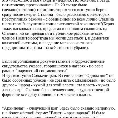
это - насколько я могу судить - верило. Но, конечно, правда
потихонечку просачивалась. На 20 сьезде было
сделано(частично) то, инициатором чего выступил Берия
сразу после смерти Сталина - было рассказано о некоторых
преступлниях режима - с обвинением во всём лично Сталина
и с титлом "нарушений социалистической законности"(Берия
тоже, насколько знаю, предлагал в основном сваливать на
Сталина, но он предлагал и публичное расскаяние всех
членов Политбюро("куда мы могли деваться"), и демонтаж
колхозной системы, и введение мелкого частного
предпринимательства - за всё это его и убрали).
Были опубликованы документальные и художественные
свидетельства ужасов, творившихся в лагерях - но всё в
рамках "нарушений соцзаконности".
И тут выступил Солженицын. В гениальном "Oдном дне" не
было особенных ужасов - не сравнить с Шаламовым - но было
другое - "народ - чужой для этой власти; эта власть - чужая
для народа". Сказано было ненавязчиво, в художественной
форме, не все сразу поняли, в том числе и власть.
"Архипелаг" - следующий шаг. Здесь было сказано напрямую,
и в более жёсткой форме: "Власть - враг народа". И было
рассказано и показано подробно, как власть вела эту